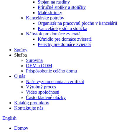
Stojan na rastliny
Príručné stolíky a stoličky
Malé skrinky
Kancelárske potreby
Organizér na pracovnú plochu v kancelárii
Kancelársky stôl a stolička
Nábytok pre domáce zvieratá
Kŕmidlo pre domáce zvieratá
Pelechy pre domáce zvieratá
Správy
Služba
Surovina
OEM a ODM
Prispôsobenie celého domu
O nás
Naše vyznamenania a certifikát
Výrobný proces
Video spoločnosti
Často kladené otázky
Katalóg produktov
Kontaktujte nás
English
Domov