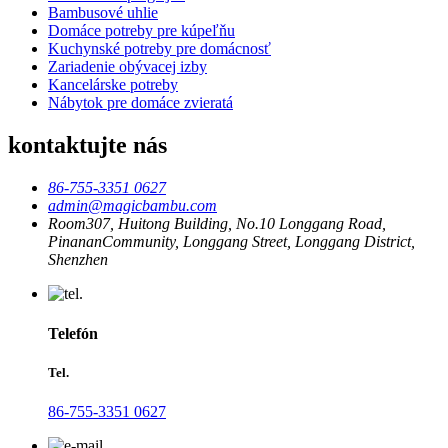
Bambusové uhlie
Domáce potreby pre kúpeľňu
Kuchynské potreby pre domácnosť
Zariadenie obývacej izby
Kancelárske potreby
Nábytok pre domáce zvieratá
kontaktujte nás
86-755-3351 0627
admin@magicbambu.com
Room307, Huitong Building, No.10 Longgang Road,
PinananCommunity, Longgang Street, Longgang District,
Shenzhen
Telefón
Tel.
86-755-3351 0627