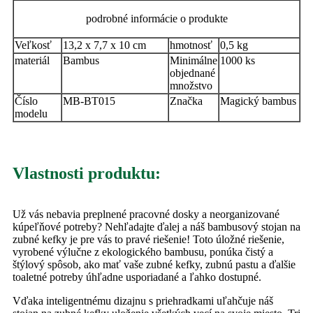
podrobné informácie o produkte
Veľkosť
13,2 x 7,7 x 10 cm
hmotnosť
0,5 kg
materiál
Bambus
Minimálne
1000 ks
objednané
množstvo
Číslo
MB-BT015
Značka
Magický bambus
modelu
Vlastnosti produktu:
Už vás nebavia preplnené pracovné dosky a neorganizované
kúpeľňové potreby? Nehľadajte ďalej a náš bambusový stojan na
zubné kefky je pre vás to pravé riešenie! Toto úložné riešenie,
vyrobené výlučne z ekologického bambusu, ponúka čistý a
štýlový spôsob, ako mať vaše zubné kefky, zubnú pastu a ďalšie
toaletné potreby úhľadne usporiadané a ľahko dostupné.
Vďaka inteligentnému dizajnu s priehradkami uľahčuje náš