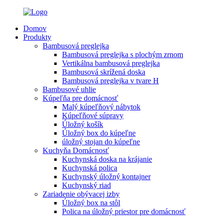
Domov
Produkty
Bambusová preglejka
Bambusová preglejka s plochým zrnom
Vertikálna bambusová preglejka
Bambusová skrížená doska
Bambusová preglejka v tvare H
Bambusové uhlie
Kúpeľňa pre domácnosť
Malý kúpeľňový nábytok
Kúpeľňové súpravy
Úložný košík
Úložný box do kúpeľne
úložný stojan do kúpeľne
Kuchyňa Domácnosť
Kuchynská doska na krájanie
Kuchynská polica
Kuchynský úložný kontajner
Kuchynský riad
Zariadenie obývacej izby
Úložný box na stôl
Polica na úložný priestor pre domácnosť