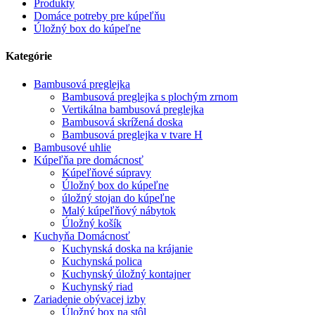
Produkty
Domáce potreby pre kúpeľňu
Úložný box do kúpeľne
Kategórie
Bambusová preglejka
Bambusová preglejka s plochým zrnom
Vertikálna bambusová preglejka
Bambusová skrížená doska
Bambusová preglejka v tvare H
Bambusové uhlie
Kúpeľňa pre domácnosť
Kúpeľňové súpravy
Úložný box do kúpeľne
úložný stojan do kúpeľne
Malý kúpeľňový nábytok
Úložný košík
Kuchyňa Domácnosť
Kuchynská doska na krájanie
Kuchynská polica
Kuchynský úložný kontajner
Kuchynský riad
Zariadenie obývacej izby
Úložný box na stôl