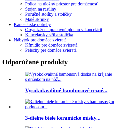
Polica na úložný priestor pre domácnosť
Stojan na rastliny
Príručné stolíky a stoličky
Malé skrinky
Kancelárske potreby
Organizér na pracovnú plochu v kancelárii
Kancelársky stôl a stolička
Nábytok pre domáce zvieratá
Kŕmidlo pre domáce zvieratá
Pelechy pre domáce zvieratá
Odporúčané produkty
Vysokokvalitné bambusové rezné...
3-dielne biele keramické misky...