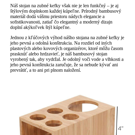
Náš stojan na zubné kefky však nie je len funkčný – je aj
štýlovým doplnkom každej kúpeľne. Prírodný bambusový
materiál dodá vášmu priestoru nádych elegancie a
sofistikovanosti, zatiaľ čo elegantný a moderný dizajn
doplní akýkoľvek štýl kúpeľne.
Jednou z kľúčových výhod nášho stojana na zubné kefky je
jeho pevná a odolná konštrukcia. Na rozdiel od iných
plastových alebo kovových organizérov, ktoré môžu časom
prasknúť alebo hrdzavieť, je náš bambusový stojan
vyrobený tak, aby vydržal. Je odolný voči vode a vlhkosti a
jeho pevná konštrukcia zaručuje, že sa nebude kývať ani
prevrátiť, a to ani pri plnom naložení.