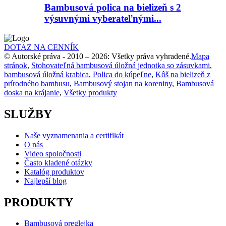
Bambusová polica na bielizeň s 2
výsuvnými vyberateľnými...
DOTAZ NA CENNÍK
© Autorské práva - 2010 – 2026: Všetky práva vyhradené.
Mapa
stránok
,
Stohovateľná bambusová úložná jednotka so zásuvkami
,
bambusová úložná krabica
,
Polica do kúpeľne
,
Kôš na bielizeň z
prírodného bambusu
,
Bambusový stojan na koreniny
,
Bambusová
doska na krájanie
,
Všetky produkty
SLUŽBY
Naše vyznamenania a certifikát
O nás
Video spoločnosti
Často kladené otázky
Katalóg produktov
Najlepší blog
PRODUKTY
Bambusová preglejka