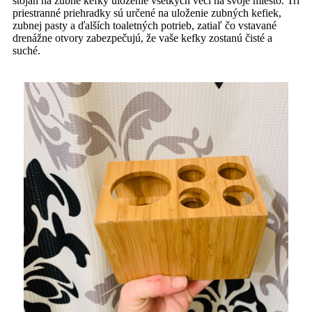
stojan na zubné kefky uloženie všetkých vecí na svoje miesto. Tri
priestranné priehradky sú určené na uloženie zubných kefiek,
zubnej pasty a ďalších toaletných potrieb, zatiaľ čo vstavané
drenážne otvory zabezpečujú, že vaše kefky zostanú čisté a
suché.