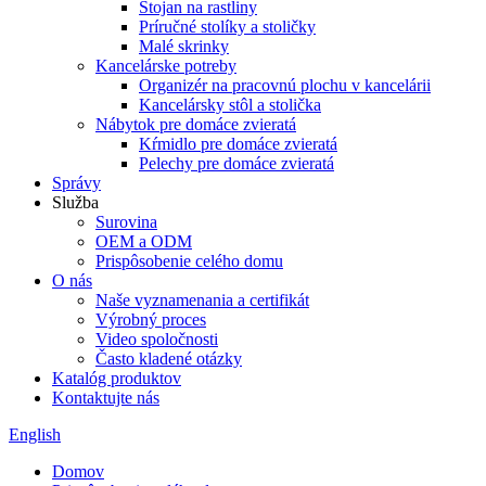
Stojan na rastliny
Príručné stolíky a stoličky
Malé skrinky
Kancelárske potreby
Organizér na pracovnú plochu v kancelárii
Kancelársky stôl a stolička
Nábytok pre domáce zvieratá
Kŕmidlo pre domáce zvieratá
Pelechy pre domáce zvieratá
Správy
Služba
Surovina
OEM a ODM
Prispôsobenie celého domu
O nás
Naše vyznamenania a certifikát
Výrobný proces
Video spoločnosti
Často kladené otázky
Katalóg produktov
Kontaktujte nás
English
Domov