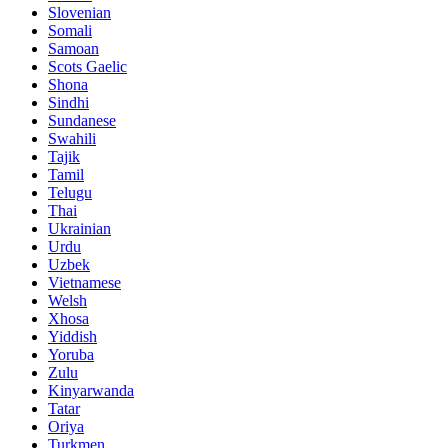
Slovenian
Somali
Samoan
Scots Gaelic
Shona
Sindhi
Sundanese
Swahili
Tajik
Tamil
Telugu
Thai
Ukrainian
Urdu
Uzbek
Vietnamese
Welsh
Xhosa
Yiddish
Yoruba
Zulu
Kinyarwanda
Tatar
Oriya
Turkmen