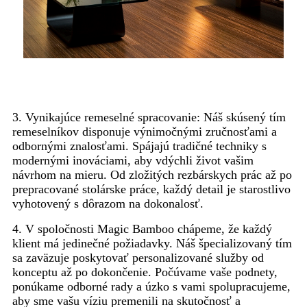
3. Vynikajúce remeselné spracovanie: Náš skúsený tím
remeselníkov disponuje výnimočnými zručnosťami a
odbornými znalosťami. Spájajú tradičné techniky s
modernými inováciami, aby vdýchli život vašim
návrhom na mieru. Od zložitých rezbárskych prác až po
prepracované stolárske práce, každý detail je starostlivo
vyhotovený s dôrazom na dokonalosť.
4. V spoločnosti Magic Bamboo chápeme, že každý
klient má jedinečné požiadavky. Náš špecializovaný tím
sa zaväzuje poskytovať personalizované služby od
konceptu až po dokončenie. Počúvame vaše podnety,
ponúkame odborné rady a úzko s vami spolupracujeme,
aby sme vašu víziu premenili na skutočnosť a