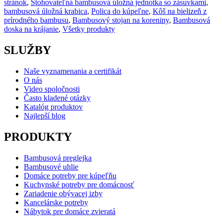
stránok
,
Stohovateľná bambusová úložná jednotka so zásuvkami
,
bambusová úložná krabica
,
Polica do kúpeľne
,
Kôš na bielizeň z
prírodného bambusu
,
Bambusový stojan na koreniny
,
Bambusová
doska na krájanie
,
Všetky produkty
SLUŽBY
Naše vyznamenania a certifikát
O nás
Video spoločnosti
Často kladené otázky
Katalóg produktov
Najlepší blog
PRODUKTY
Bambusová preglejka
Bambusové uhlie
Domáce potreby pre kúpeľňu
Kuchynské potreby pre domácnosť
Zariadenie obývacej izby
Kancelárske potreby
Nábytok pre domáce zvieratá