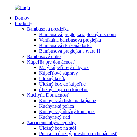
Domov
Produkty
Bambusová preglejka
Bambusová preglejka s plochým zrnom
Vertikálna bambusová preglejka
Bambusová skrížená doska
Bambusová preglejka v tvare H
Bambusové uhlie
Kúpeľňa pre domácnosť
Malý kúpeľňový nábytok
Kúpeľňové súpravy
Úložný košík
Úložný box do kúpeľne
úložný stojan do kúpeľne
Kuchyňa Domácnosť
Kuchynská doska na krájanie
Kuchynská polica
Kuchynský úložný kontajner
Kuchynský riad
Zariadenie obývacej izby
Úložný box na stôl
Polica na úložný priestor pre domácnosť