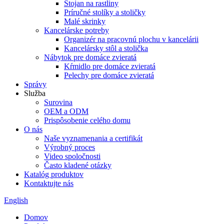
Stojan na rastliny
Príručné stolíky a stoličky
Malé skrinky
Kancelárske potreby
Organizér na pracovnú plochu v kancelárii
Kancelársky stôl a stolička
Nábytok pre domáce zvieratá
Kŕmidlo pre domáce zvieratá
Pelechy pre domáce zvieratá
Správy
Služba
Surovina
OEM a ODM
Prispôsobenie celého domu
O nás
Naše vyznamenania a certifikát
Výrobný proces
Video spoločnosti
Často kladené otázky
Katalóg produktov
Kontaktujte nás
English
Domov