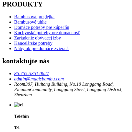
PRODUKTY
Bambusová preglejka
Bambusové uhlie
Domáce potreby pre kúpeľňu
Kuchynské potreby pre domácnosť
Zariadenie obývacej izby
Kancelárske potreby
Nábytok pre domáce zvieratá
kontaktujte nás
86-755-3351 0627
admin@magicbambu.com
Room307, Huitong Building, No.10 Longgang Road,
PinananCommunity, Longgang Street, Longgang District,
Shenzhen
Telefón
Tel.