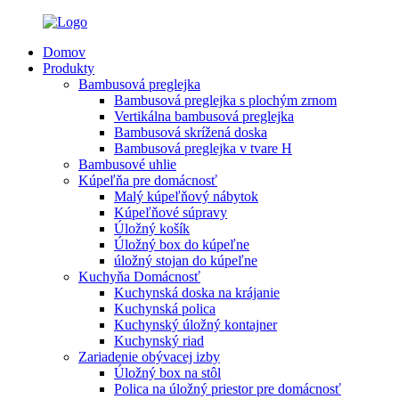
Domov
Produkty
Bambusová preglejka
Bambusová preglejka s plochým zrnom
Vertikálna bambusová preglejka
Bambusová skrížená doska
Bambusová preglejka v tvare H
Bambusové uhlie
Kúpeľňa pre domácnosť
Malý kúpeľňový nábytok
Kúpeľňové súpravy
Úložný košík
Úložný box do kúpeľne
úložný stojan do kúpeľne
Kuchyňa Domácnosť
Kuchynská doska na krájanie
Kuchynská polica
Kuchynský úložný kontajner
Kuchynský riad
Zariadenie obývacej izby
Úložný box na stôl
Polica na úložný priestor pre domácnosť