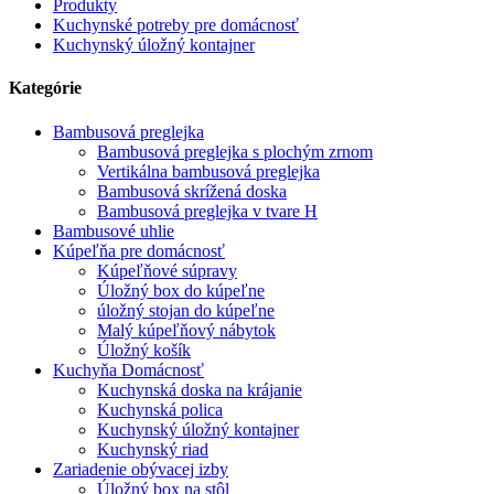
Produkty
Kuchynské potreby pre domácnosť
Kuchynský úložný kontajner
Kategórie
Bambusová preglejka
Bambusová preglejka s plochým zrnom
Vertikálna bambusová preglejka
Bambusová skrížená doska
Bambusová preglejka v tvare H
Bambusové uhlie
Kúpeľňa pre domácnosť
Kúpeľňové súpravy
Úložný box do kúpeľne
úložný stojan do kúpeľne
Malý kúpeľňový nábytok
Úložný košík
Kuchyňa Domácnosť
Kuchynská doska na krájanie
Kuchynská polica
Kuchynský úložný kontajner
Kuchynský riad
Zariadenie obývacej izby
Úložný box na stôl