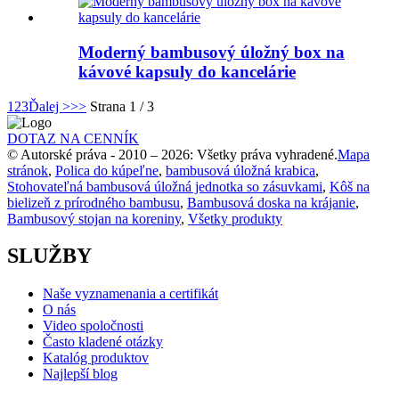
Moderný bambusový úložný box na
kávové kapsuly do kancelárie
1
2
3
Ďalej >
>>
Strana 1 / 3
DOTAZ NA CENNÍK
© Autorské práva - 2010 – 2026: Všetky práva vyhradené.
Mapa
stránok
,
Polica do kúpeľne
,
bambusová úložná krabica
,
Stohovateľná bambusová úložná jednotka so zásuvkami
,
Kôš na
bielizeň z prírodného bambusu
,
Bambusová doska na krájanie
,
Bambusový stojan na koreniny
,
Všetky produkty
SLUŽBY
Naše vyznamenania a certifikát
O nás
Video spoločnosti
Často kladené otázky
Katalóg produktov
Najlepší blog