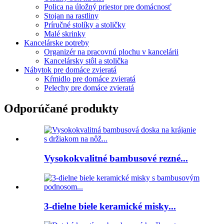
Polica na úložný priestor pre domácnosť
Stojan na rastliny
Príručné stolíky a stoličky
Malé skrinky
Kancelárske potreby
Organizér na pracovnú plochu v kancelárii
Kancelársky stôl a stolička
Nábytok pre domáce zvieratá
Kŕmidlo pre domáce zvieratá
Pelechy pre domáce zvieratá
Odporúčané produkty
Vysokokvalitné bambusové rezné...
3-dielne biele keramické misky...