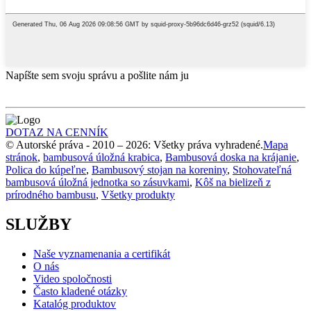
Napíšte sem svoju správu a pošlite nám ju
DOTAZ NA CENNÍK
© Autorské práva - 2010 – 2026: Všetky práva vyhradené.
Mapa
stránok
,
bambusová úložná krabica
,
Bambusová doska na krájanie
,
Polica do kúpeľne
,
Bambusový stojan na koreniny
,
Stohovateľná
bambusová úložná jednotka so zásuvkami
,
Kôš na bielizeň z
prírodného bambusu
,
Všetky produkty
SLUŽBY
Naše vyznamenania a certifikát
O nás
Video spoločnosti
Často kladené otázky
Katalóg produktov