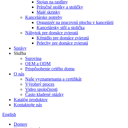
Stojan na rastliny
Príručné stolíky a stoličky
Malé skrinky
Kancelárske potreby
Organizér na pracovnú plochu v kancelárii
Kancelársky stôl a stolička
Nábytok pre domáce zvieratá
Kŕmidlo pre domáce zvieratá
Pelechy pre domáce zvieratá
Správy
Služba
Surovina
OEM a ODM
Prispôsobenie celého domu
O nás
Naše vyznamenania a certifikát
Výrobný proces
Video spoločnosti
Často kladené otázky
Katalóg produktov
Kontaktujte nás
English
Domov