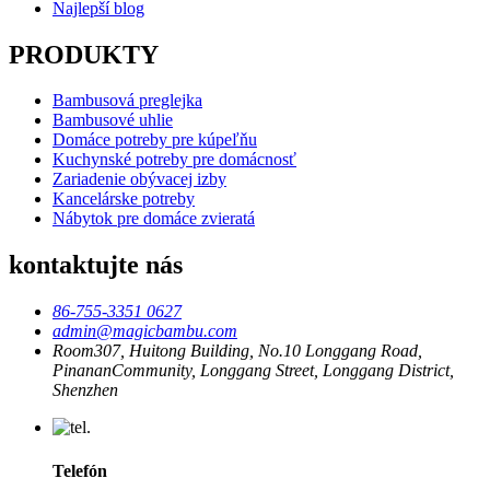
Najlepší blog
PRODUKTY
Bambusová preglejka
Bambusové uhlie
Domáce potreby pre kúpeľňu
Kuchynské potreby pre domácnosť
Zariadenie obývacej izby
Kancelárske potreby
Nábytok pre domáce zvieratá
kontaktujte nás
86-755-3351 0627
admin@magicbambu.com
Room307, Huitong Building, No.10 Longgang Road,
PinananCommunity, Longgang Street, Longgang District,
Shenzhen
Telefón