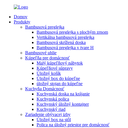
Domov
Produkty
Bambusová preglejka
Bambusová preglejka s plochým zrnom
Vertikálna bambusová preglejka
Bambusová skrížená doska
Bambusová preglejka v tvare H
Bambusové uhlie
Kúpeľňa pre domácnosť
Malý kúpeľňový nábytok
Kúpeľňové súpravy
Úložný košík
Úložný box do kúpeľne
úložný stojan do kúpeľne
Kuchyňa Domácnosť
Kuchynská doska na krájanie
Kuchynská polica
Kuchynský úložný kontajner
Kuchynský riad
Zariadenie obývacej izby
Úložný box na stôl
Polica na úložný priestor pre domácnosť