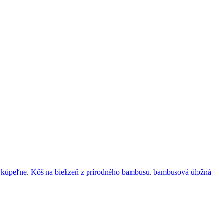
o kúpeľne
,
Kôš na bielizeň z prírodného bambusu
,
bambusová úložná