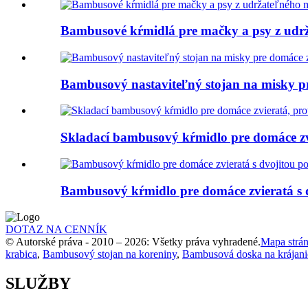
Bambusové kŕmidlá pre mačky a psy z udrž
Bambusový nastaviteľný stojan na misky p
Skladací bambusový kŕmidlo pre domáce zv
Bambusový kŕmidlo pre domáce zvieratá s 
DOTAZ NA CENNÍK
© Autorské práva - 2010 – 2026: Všetky práva vyhradené.
Mapa strá
krabica
,
Bambusový stojan na koreniny
,
Bambusová doska na krájani
SLUŽBY