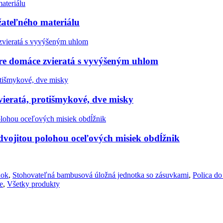
ateľného materiálu
re domáce zvieratá s vyvýšeným uhlom
ieratá, protišmykové, dve misky
dvojitou polohou oceľových misiek obdĺžnik
nok
,
Stohovateľná bambusová úložná jednotka so zásuvkami
,
Polica d
e
,
Všetky produkty