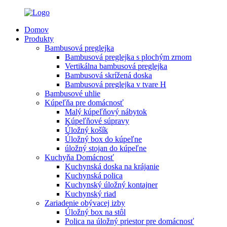
Domov
Produkty
Bambusová preglejka
Bambusová preglejka s plochým zrnom
Vertikálna bambusová preglejka
Bambusová skrížená doska
Bambusová preglejka v tvare H
Bambusové uhlie
Kúpeľňa pre domácnosť
Malý kúpeľňový nábytok
Kúpeľňové súpravy
Úložný košík
Úložný box do kúpeľne
úložný stojan do kúpeľne
Kuchyňa Domácnosť
Kuchynská doska na krájanie
Kuchynská polica
Kuchynský úložný kontajner
Kuchynský riad
Zariadenie obývacej izby
Úložný box na stôl
Polica na úložný priestor pre domácnosť