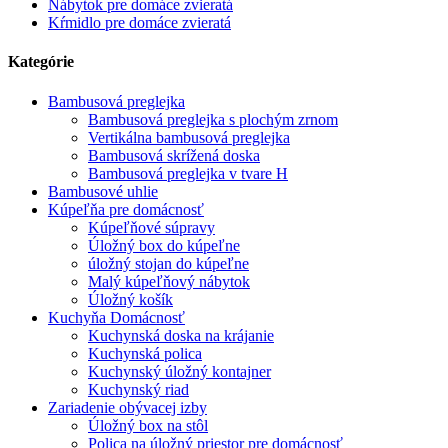
Nábytok pre domáce zvieratá
Kŕmidlo pre domáce zvieratá
Kategórie
Bambusová preglejka
Bambusová preglejka s plochým zrnom
Vertikálna bambusová preglejka
Bambusová skrížená doska
Bambusová preglejka v tvare H
Bambusové uhlie
Kúpeľňa pre domácnosť
Kúpeľňové súpravy
Úložný box do kúpeľne
úložný stojan do kúpeľne
Malý kúpeľňový nábytok
Úložný košík
Kuchyňa Domácnosť
Kuchynská doska na krájanie
Kuchynská polica
Kuchynský úložný kontajner
Kuchynský riad
Zariadenie obývacej izby
Úložný box na stôl
Polica na úložný priestor pre domácnosť