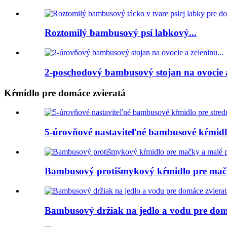
Roztomilý bambusový psí labkový...
2-poschodový bambusový stojan na ovocie a 
Kŕmidlo pre domáce zvieratá
5-úrovňové nastaviteľné bambusové kŕmidlo
Bambusový protišmykový kŕmidlo pre mač
Bambusový držiak na jedlo a vodu pre dom