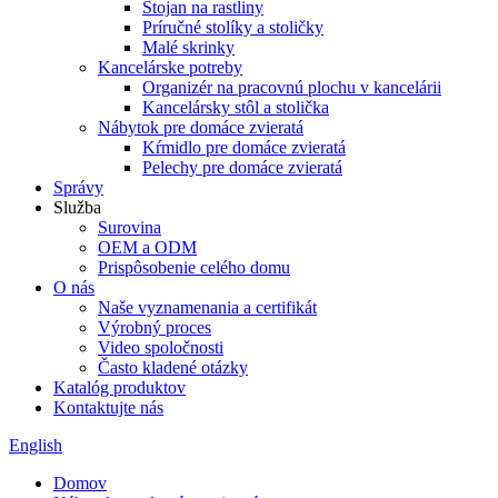
Stojan na rastliny
Príručné stolíky a stoličky
Malé skrinky
Kancelárske potreby
Organizér na pracovnú plochu v kancelárii
Kancelársky stôl a stolička
Nábytok pre domáce zvieratá
Kŕmidlo pre domáce zvieratá
Pelechy pre domáce zvieratá
Správy
Služba
Surovina
OEM a ODM
Prispôsobenie celého domu
O nás
Naše vyznamenania a certifikát
Výrobný proces
Video spoločnosti
Často kladené otázky
Katalóg produktov
Kontaktujte nás
English
Domov