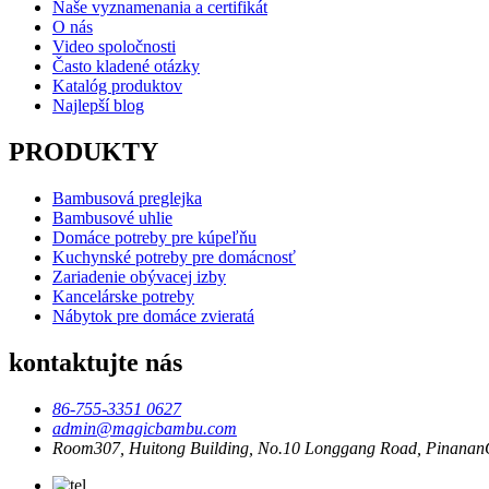
Naše vyznamenania a certifikát
O nás
Video spoločnosti
Často kladené otázky
Katalóg produktov
Najlepší blog
PRODUKTY
Bambusová preglejka
Bambusové uhlie
Domáce potreby pre kúpeľňu
Kuchynské potreby pre domácnosť
Zariadenie obývacej izby
Kancelárske potreby
Nábytok pre domáce zvieratá
kontaktujte nás
86-755-3351 0627
admin@magicbambu.com
Room307, Huitong Building, No.10 Longgang Road, PinananC