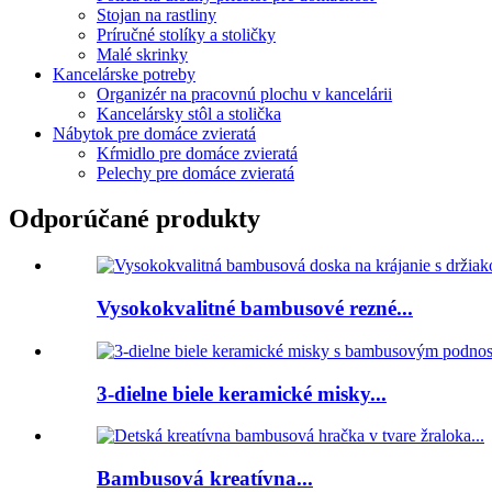
Stojan na rastliny
Príručné stolíky a stoličky
Malé skrinky
Kancelárske potreby
Organizér na pracovnú plochu v kancelárii
Kancelársky stôl a stolička
Nábytok pre domáce zvieratá
Kŕmidlo pre domáce zvieratá
Pelechy pre domáce zvieratá
Odporúčané produkty
Vysokokvalitné bambusové rezné...
3-dielne biele keramické misky...
Bambusová kreatívna...