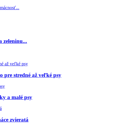
zeleninu...
 pre stredné až veľké psy
ky a malé psy
áce zvieratá